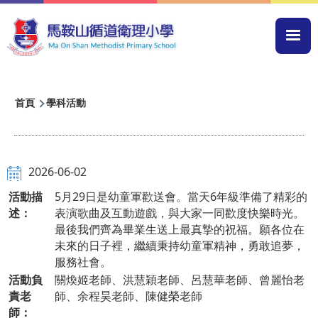
移至主內容
Mai
navi
導
首頁
學科活動
航
連
結
2026-06-02
活動描
5月29日是幼童軍歡送會。當天6年級準備了精彩的
述：
表演歌曲及互動遊戲，與大家一同歡度快樂時光。
最後我們齊為畢業生送上最真摯的祝福。願各位在
未來的日子裡，繼續秉持幼童軍精神，勇敢追夢，
服務社會。
活動負
關煥姬老師、洪慧穎老師、呂慧華老師、曾麗怡老
責老
師、余程昊老師、陳健榮老師
師：