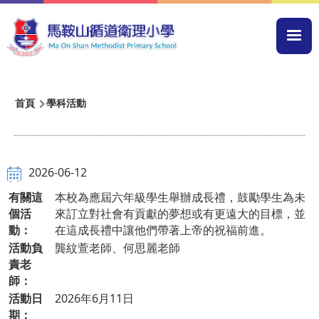
移至主內容
Mai
navi
導
首頁
學科活動
航
連
結
2026-06-12
有關這
本校為應屆六年級學生舉辦成長禮，鼓勵學生為未
個活
來訂立對社會有貢獻的夢想或有更遠大的目標，並
動：
在這成長禮中讓他們帶著上帝的祝福前進。
活動負
龔紋萱老師、何思麗老師
責老
師：
活動日
2026年6月11日
期：