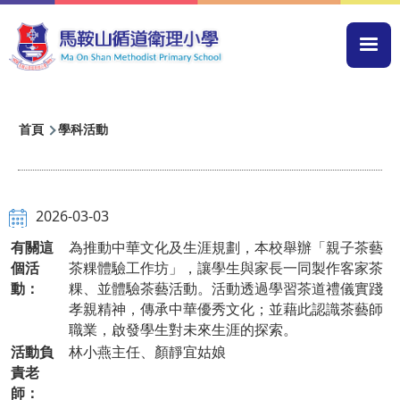
移至主內容
Mai
navi
導
首頁
學科活動
航
連
結
2026-03-03
有關這
為推動中華文化及生涯規劃，本校舉辦「親子茶藝
個活
茶粿體驗工作坊」，讓學生與家長一同製作客家茶
動：
粿、並體驗茶藝活動。活動透過學習茶道禮儀實踐
孝親精神，傳承中華優秀文化；並藉此認識茶藝師
職業，啟發學生對未來生涯的探索。
活動負
林小燕主任、顏靜宜姑娘
責老
師：