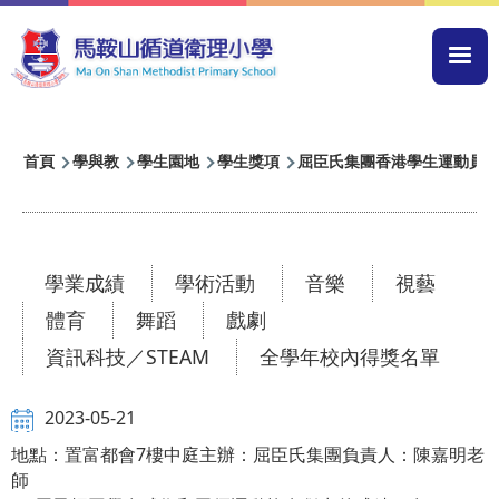
移至主內容
Mai
navi
導
首頁
學與教
學生園地
學生獎項
屈臣氏集團香港學生運動員獎20
航
連
結
學業成績
學術活動
音樂
視藝
體育
舞蹈
戲劇
資訊科技／STEAM
全學年校內得獎名單
2023-05-21
地點：置富都會7樓中庭主辦：屈臣氏集團負責人：陳嘉明老
師