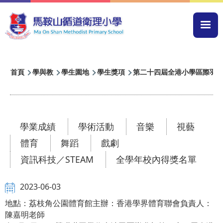
移至主內容
Mai
navi
導
首頁
學與教
學生園地
學生獎項
第二十四屆全港小學區際羽毛球比賽
航
連
結
學業成績
學術活動
音樂
視藝
體育
舞蹈
戲劇
資訊科技／STEAM
全學年校內得獎名單
2023-06-03
地點：荔枝角公園體育館主辦：香港學界體育聯會負責人：
陳嘉明老師