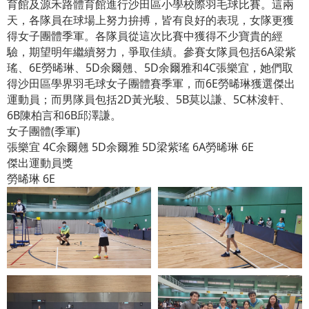
育館及源禾路體育館進行沙田區小學校際羽毛球比賽。這兩
天，各隊員在球場上努力拚搏，皆有良好的表現，女隊更獲
得女子團體季軍。各隊員從這次比賽中獲得不少寶貴的經
驗，期望明年繼續努力，爭取佳績。參賽女隊員包括6A梁紫
瑤、6E勞晞琳、5D余爾翹、5D余爾雅和4C張樂宜，她們取
得沙田區學界羽毛球女子團體賽季軍，而6E勞晞琳獲選傑出
運動員；而男隊員包括2D黃光駿、5B莫以謙、5C林浚軒、
6B陳柏言和6B邱澤謙。
女子團體(季軍)
張樂宜 4C余爾翹 5D余爾雅 5D梁紫瑤 6A勞晞琳 6E
傑出運動員獎
勞晞琳 6E