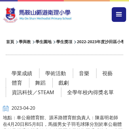
移至主內容
Mai
navi
導
首頁
學與教
學生園地
學生獎項
2022-2023年度沙田區小
航
連
結
學業成績
學術活動
音樂
視藝
體育
舞蹈
戲劇
資訊科技／STEAM
全學年校內得獎名單
2023-04-20
地點：車公廟體育館、源禾路體育館負責人：陳嘉明老師
在4月20日和5月8日，馬循男女子羽毛球隊分別於車公廟體