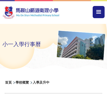
移至主內容
Mai
navi
小一入學行事曆
導
首頁
學校概覽
入學及升中
航
連
結