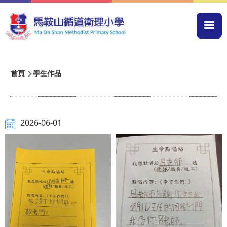
移至主內容
Mai
navi
導
首頁
學生作品
航
連
結
2026-06-01