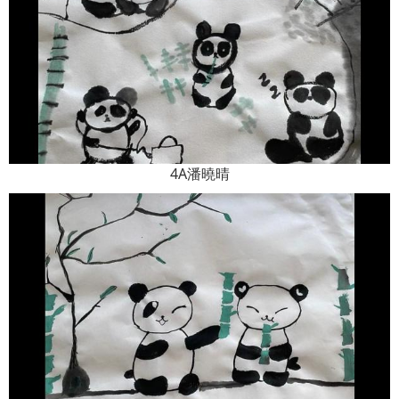
4A潘曉晴