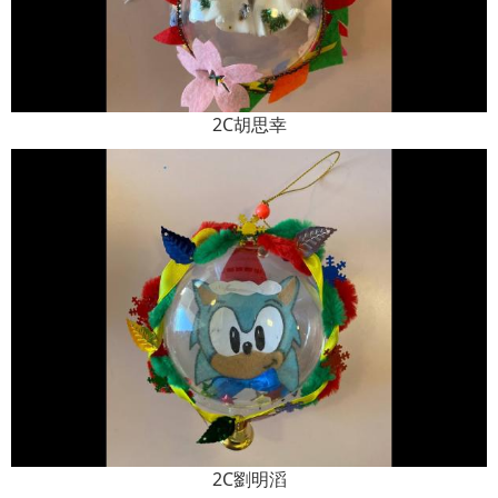
2C胡思幸
2C劉明滔