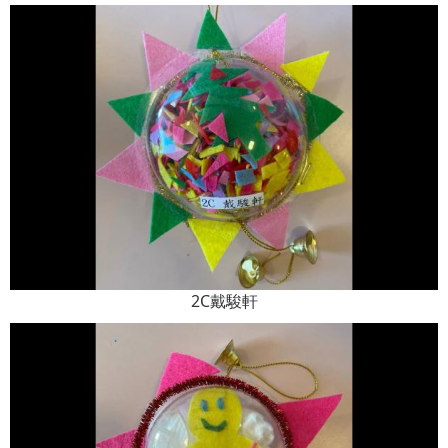
2C戴駿軒