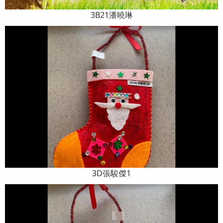
3B21潘曉琳
3D張駿傑1