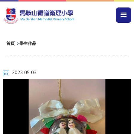
移至主內容
Mai
navi
導
首頁
學生作品
航
連
結
2023-05-03