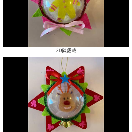
2D陳霆載