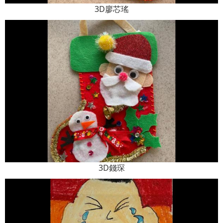
3D廖芯瑤
3D錢琛