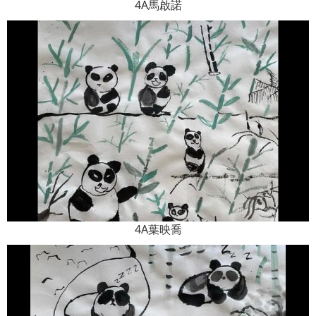
4A馬啟諾
4A葉映喬