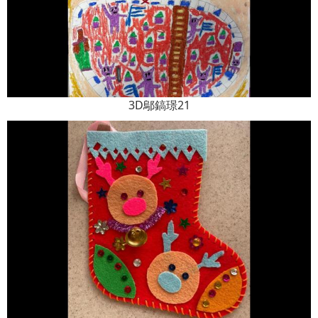
3D鄔鎬璟21