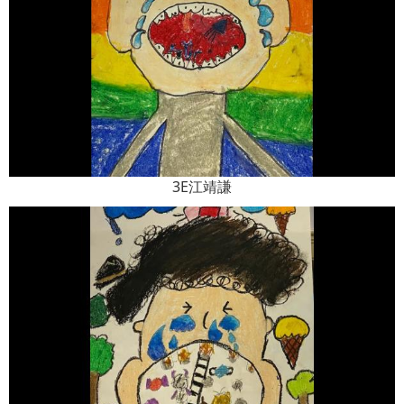
3E江靖謙