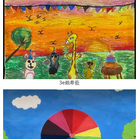
3e賴希藍