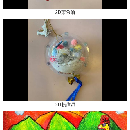
2D蕭希瑜
2D賴信穎