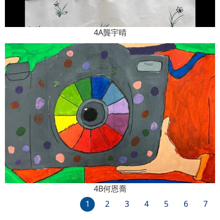
4A龔宇晴
4B何恩喬
1
2
3
4
5
6
7