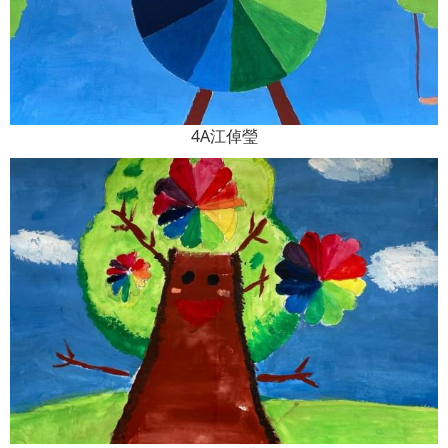
4A江倬瑩