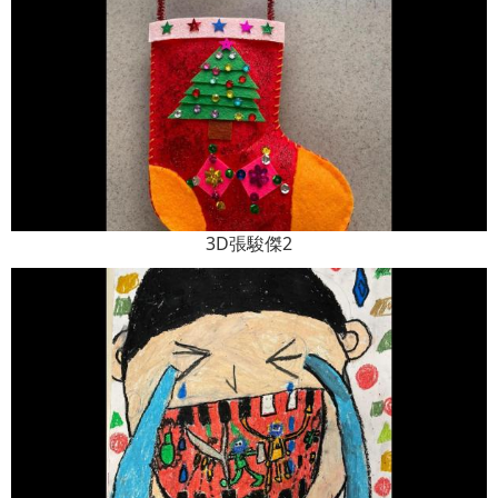
3D張駿傑2