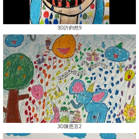
3D許鈞然9
3D陳恩言2