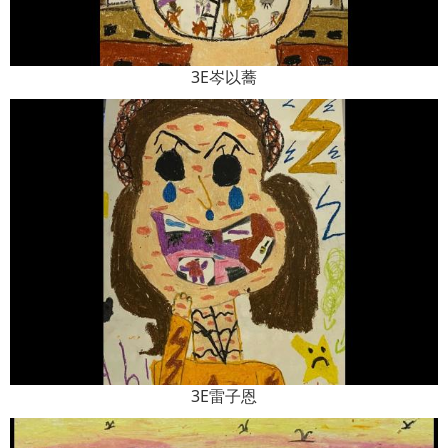
3E岑以蕎
3E雷子恩