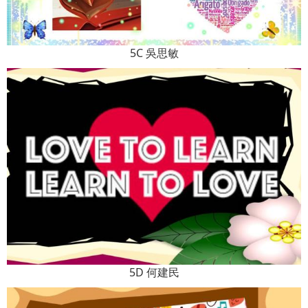
5C 吳思敏
5D 何建民