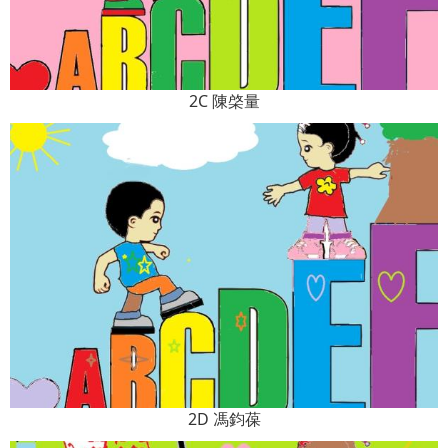
2C 陳棨量
2D 馮鈞葆