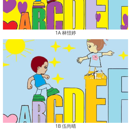
1A 林愷婷
1B 伍尚晴