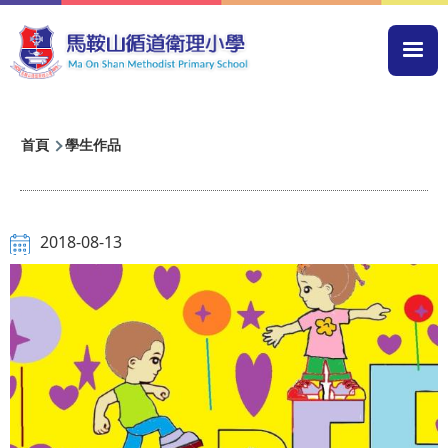
移至主內容
Mai
navi
導
首頁
學生作品
航
連
結
2018-08-13