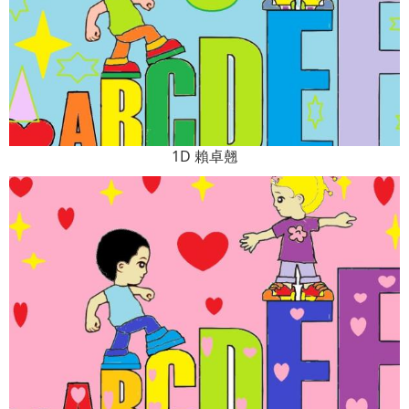
1D 賴卓翹