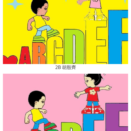
2B 胡殷齊