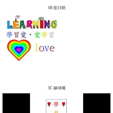
3B 藍日朗
3C 赫靖曦