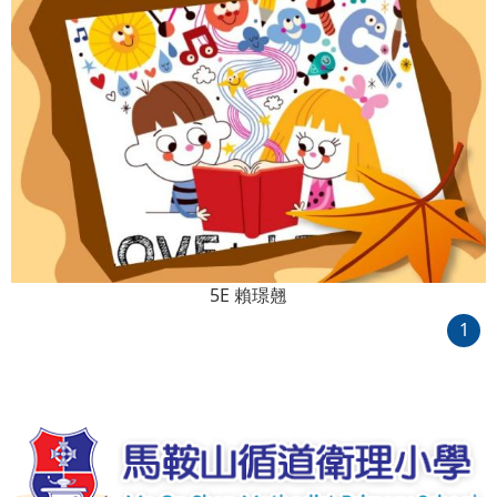
5E 賴璟翹
1