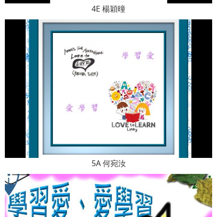
4E 楊穎曈
5A 何宛汝