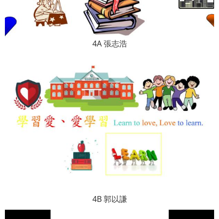
4A 張志浩
4B 郭以謙