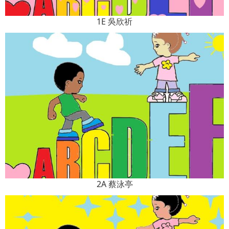
1E 吳欣祈
2A 蔡泳亭