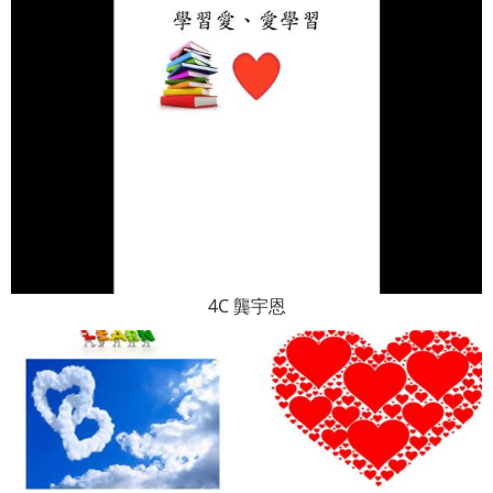
4C 龔宇恩