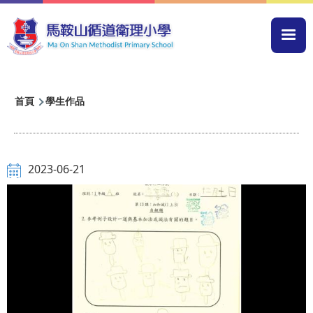
移至主內容
Mai
navi
導
首頁
學生作品
航
連
結
2023-06-21