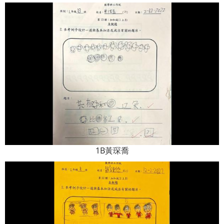
1B黃琛喬