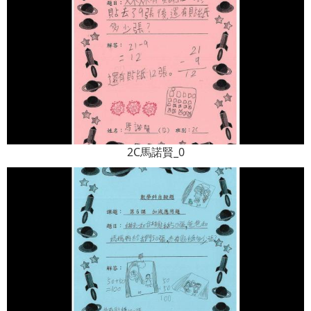
2C馬諾賢_0