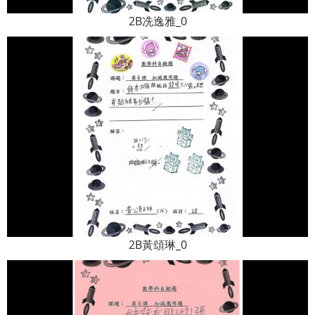
2B冼逸雅_0
2B黃頌琳_0