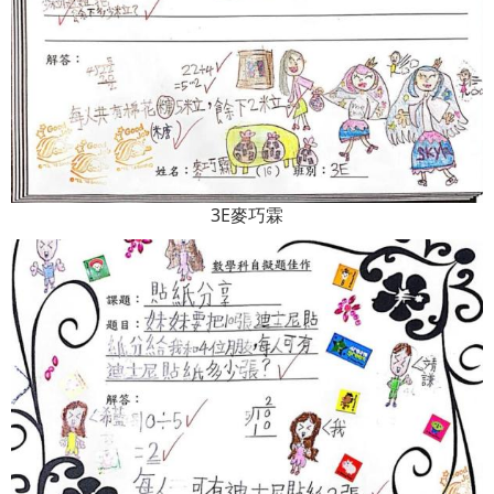
3E麥巧霖