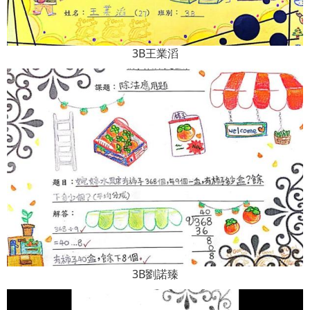
3B王業滔
3B劉諾臻