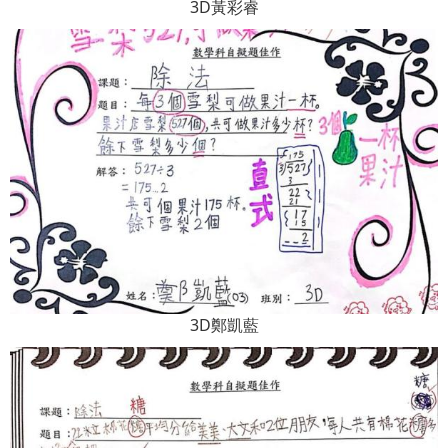
3D黃彩睿
3D鄭凱藍