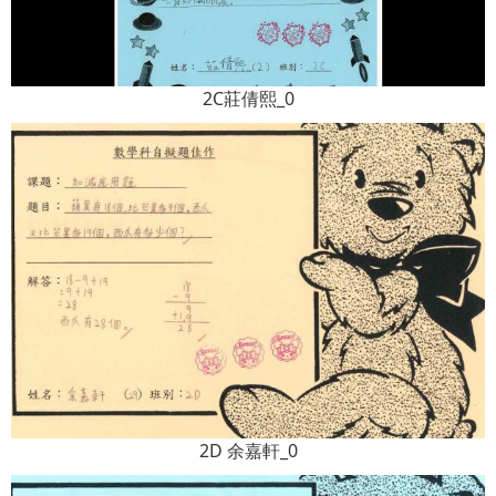
2C莊倩熙_0
2D 余嘉軒_0