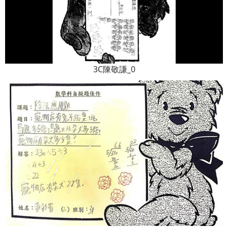
3C陳敬謙_0