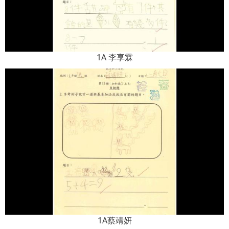
1A 李享霖
1A蔡靖妍