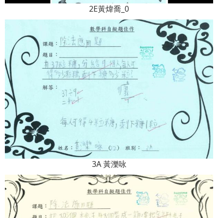
2E黃煒喬_0
3A 黃濼咏