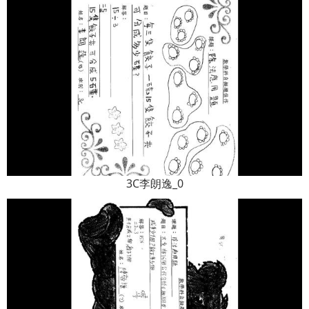
3C李朗逸_0