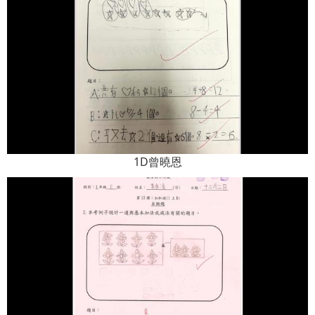
1D曾曉恩