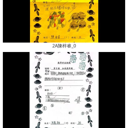
2A陳梓睿_0