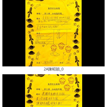
2A陳昭穎_0