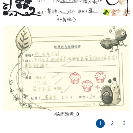
3E黃梓心
4A周進希_0
1
2
3