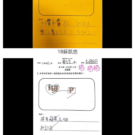
1B蘇凱悠