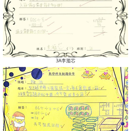
3A李濫芯