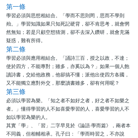
第一條
學習必須與思想相結合。「學而不思則罔，思而不學則
殆。」學習知識如果只知死記硬背，卻不肯思考，就會惘
然無知；若是只顧空想猜測，卻不去深入鑽研，就會充滿
疑惑，難有所得。
第二條
學習必須與應用相結合。「誦詩三百，授之以政，不達；
使於四方，不能專對；雖多，亦奚以為？」如果一個人飽
讀詩書，交給他政務，他卻搞不懂；派他出使四方各國，
又不能獨立應對外交，那麼讀書雖多，卻有何用呢？
第三條
必須以學習為樂。「知之者不如好之者，好之者不如樂之
者。」懂得學習的人不如喜愛學習的人，喜愛學習的人不
如以學習為樂的人。
其實「學」、「習」二字早見於《論語·學而篇》，兩者本
不同義，但相輔相承。孔子曰：「學而時習之，不亦說