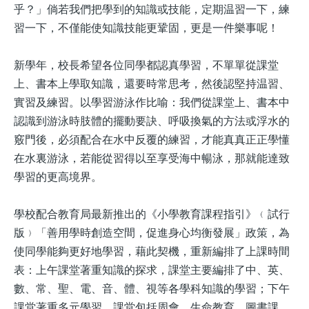
乎？」倘若我們把學到的知識或技能，定期温習一下，練
習一下，不僅能使知識技能更鞏固，更是一件樂事呢！
新學年，校長希望各位同學都認真學習，不單單從課堂
上、書本上學取知識，還要時常思考，然後認堅持温習、
實習及練習。以學習游泳作比喻：我們從課堂上、書本中
認識到游泳時肢體的擺動要訣、呼吸換氣的方法或浮水的
竅門後，必須配合在水中反覆的練習，才能真真正正學懂
在水裏游泳，若能從習得以至享受海中暢泳，那就能達致
學習的更高境界。
學校配合教育局最新推出的《小學教育課程指引》﹙試行
版﹚「善用學時創造空間，促進身心均衡發展」政策，為
使同學能夠更好地學習，藉此契機，重新編排了上課時間
表：上午課堂著重知識的探求，課堂主要編排了中、英、
數、常、聖、電、音、體、視等各學科知識的學習；下午
課堂著重多元學習，課堂包括周會、生命教育、圖書課、