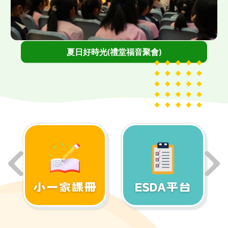
">
夏日好時光(禮堂福音聚會)