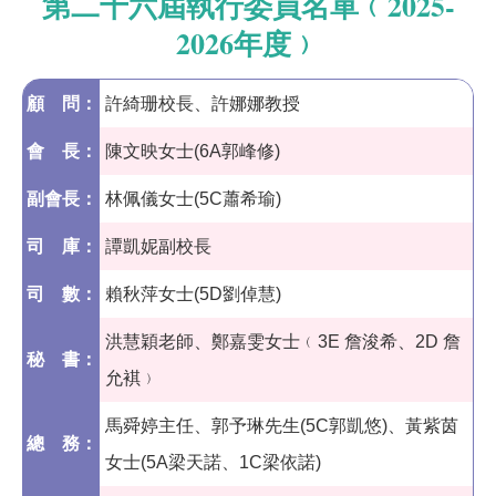
第二十六屆執行委員名單﹙2025-
2026年度﹚
顧 問：
許綺珊校長、許娜娜教授
會 長：
陳文映女士(6A郭峰修)
副會長：
林佩儀女士(5C蕭希瑜)
司 庫：
譚凱妮副校長
司 數：
賴秋萍女士(5D劉倬慧)
洪慧穎老師、鄭嘉雯女士﹙3E 詹浚希、2D 詹
秘 書：
允褀﹚
馬舜婷主任、郭予琳先生(5C郭凱悠)、黃紫茵
總 務：
女士(5A梁天諾、1C梁依諾)