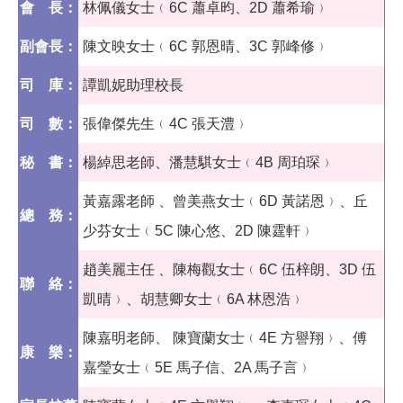
會 長：
林佩儀女士﹙6C 蕭卓昀、2D 蕭希瑜﹚
副會長：
陳文映女士﹙6C 郭恩晴、3C 郭峰修﹚
司 庫：
譚凱妮助理校長
司 數：
張偉傑先生﹙4C 張天澧﹚
秘 書：
楊綽思老師、潘慧騏女士﹙4B 周珀琛﹚
黃嘉露老師 、曾美燕女士﹙6D 黃諾恩﹚、丘
總 務：
少芬女士﹙5C 陳心悠、2D 陳霆軒﹚
趙美麗主任 、陳梅觀女士﹙6C 伍梓朗、3D 伍
聯 絡：
凱晴﹚、胡慧卿女士﹙6A 林恩浩﹚
陳嘉明老師、 陳寶蘭女士﹙4E 方譽翔﹚、傅
康 樂：
嘉瑩女士﹙5E 馬子信、2A 馬子言﹚