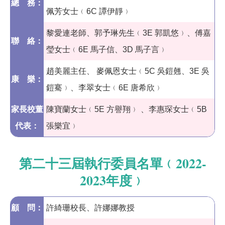
總 務：
佩芳女士﹙6C 譚伊靜﹚
黎愛連老師、郭予琳先生﹙3E 郭凱悠﹚、傅嘉
聯 絡：
瑩女士﹙6E 馬子信、3D 馬子言﹚
趙美麗主任、 麥佩恩女士﹙5C 吳鎧翹、3E 吳
康 樂：
鎧騫﹚、李翠女士﹙6E 唐希欣﹚
家長校董
陳寶蘭女士﹙5E 方譽翔﹚ 、李惠琛女士﹙5B
代表：
張樂宜﹚
第二十三屆執行委員名單﹙2022-
2023年度﹚
顧 問：
許綺珊校長、許娜娜教授