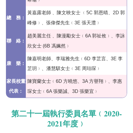
黃嘉露老師
陳文映女士 ﹙5C 郭恩晴、2D 郭
、
總 務：
峰修﹚
張偉傑先生﹙3E 張天澧﹚
、
趙美麗主任
陳漫勵女士﹙6A 郭祉攸﹚
李詠
、
、
聯 絡：
欣女士 (6B 馮姵然﹚
陳嘉明老師、李瑞雅先生﹙6D 李芷言、3E 李
康 樂：
芷玥﹚、潘慧騏女士﹙3E 周珀琛﹚
家長校董
陳寶蘭女士﹙6D 方曉悠、3A 方譽翔﹚
李惠
、
代表：
琛女士﹙6A 張樂誠、3D 張樂宜﹚
第二十一屆執行委員名單﹙2020-
2021年度﹚