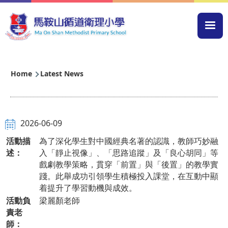
Skip to main content
Mai
navi
Breadcrumb
Home
Latest News
2026-06-09
活動描
為了深化學生對中國經典名著的認識，教師巧妙融
述：
入「靜止視像」、「思路追蹤」及「良心胡同」等
戲劇教學策略，貫穿「前置」與「後置」的教學實
踐。此舉成功引領學生積極投入課堂，在互動中顯
着提升了學習動機與成效。
活動負
梁麗顏老師
責老
師：