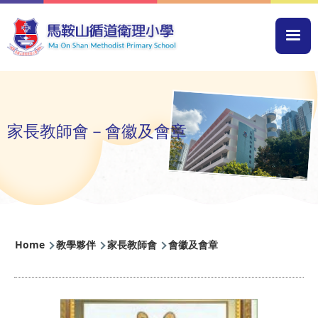
Skip to main content
Mai
navi
家長教師會－會徽及會章
Breadcrumb
Home
教學夥伴
家長教師會
會徽及會章