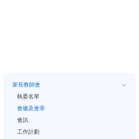
小
家長教師會
一
執委名單
入
會徽及會章
學
會訊
行
事
工作計劃