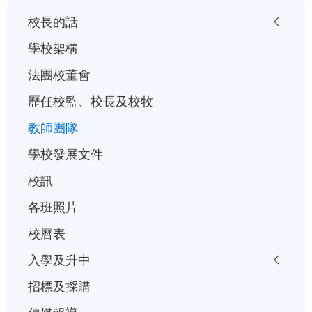
小
校長的話
一
學校架構
入
法團校董會
學
歷任校監、校長及校牧
行
事
教師團隊
曆
學校發展文件
校訊
各班照片
校曆表
入學及升中
招標及採購