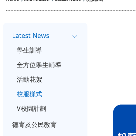
小
Latest News
一
學生訓導
入
學
全方位學生輔導
行
活動花絮
事
校服樣式
曆
V校園計劃
德育及公民教育