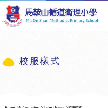
Skip to main content
校服樣式
Breadcrumb
Home
Information
Latest News
校服樣式