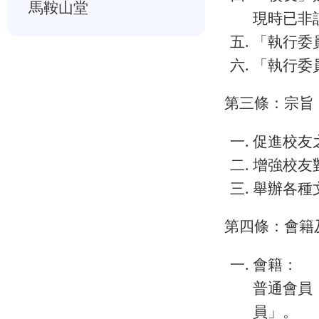
馬鞍山堂
現時已非
「執行委
「執行委
第三條：宗旨
促進校友
增強校友
舉辦各種
第四條：會籍
會籍：
普通會員
員」。