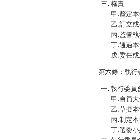
權責
甲.釐定
乙.訂立
丙.監管
丁.通過
戊.委任
第六條：執行
執行委員
甲.會員
乙.草擬
丙.制定
丁.選委
執行委員