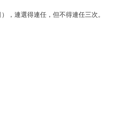
日），連選得連任，但不得連任三次。
。