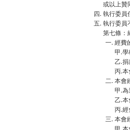
或以上贊
執行委員
執行委員
第七條：
經費
甲.
乙.捐
丙.
本會
甲.
乙.
丙.
本會
甲.