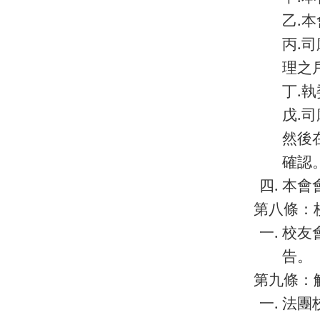
乙.
丙.
理之
丁.
戊.
然後
確認
本會
第八條：
校友
告。
第九條：
法團