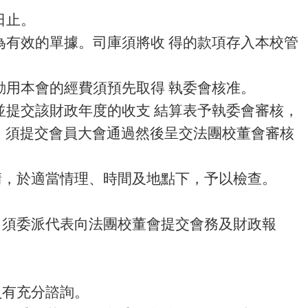
日止。
為有效的單據。司庫須將收 得的款項存入本校管
動用本會的經費須預先取得 執委會核准。
並提交該財政年度的收支 結算表予執委會審核，
 須提交會員大會通過然後呈交法團校董會審核
請，於適當情理、時間及地點下，予以檢查。
，須委派代表向法團校董會提交會務及財政報
員有充分諮詢。