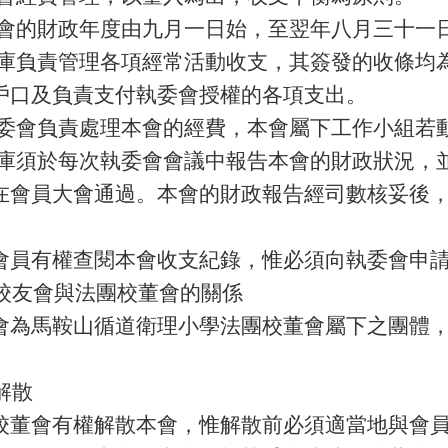
本會的財政年度由九月一日始，至翌年八月三十一
司庫負責管理各項經常活動收支，其簽發的收條均
戶口及負責支付執委會授權的各項支出。
執委會負責處理本會的經費，本會屬下工作小組若
司庫須於每次執委會會議中報告本會的財政狀況，
在會員大會通過。本會的財政報告經司數核妥後，
。
會員有權查閱本會收支紀錄，惟必須向執委會申
校友會與法團校董會的關係
會為馬鞍山循道衛理小學法團校董會屬下之團體
解散
校董會有權解散本會，惟解散前必須適當地與會