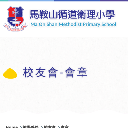
Skip to main content
校友會-會章
Breadcrumb
Home
教學夥伴
校友會
會章