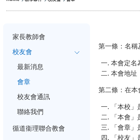
小
M
家長教師會
一
第一條：名稱
校友會
入
本會定名
學
最新消息
本會地址
行
會章
事
第二條：在本
校友會通訊
曆
「本校」
聯絡我們
「本會」
「會章」
循道衞理聯合教會
「校友」