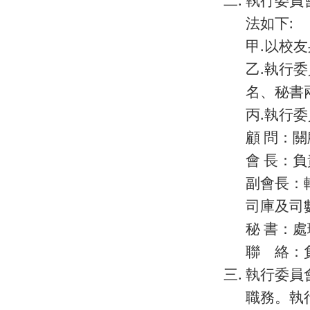
法如下:
甲.以校
乙.執行
名、秘書
丙.執行
顧 問：
會 長：
副會長：
司庫及司
秘 書：
聯 絡：
執行委員
職務。執