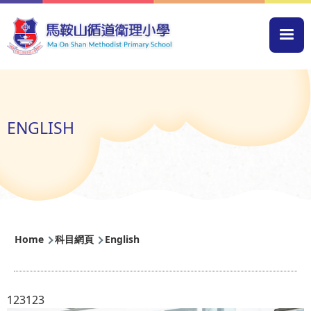
Skip to main content
Mai
navi
ENGLISH
Breadcrumb
Home
科目網頁
English
123123