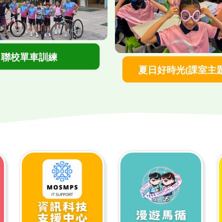
">
聯校單車訓練
">
夏日好時光(課室主