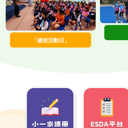
">
「健校活動日」