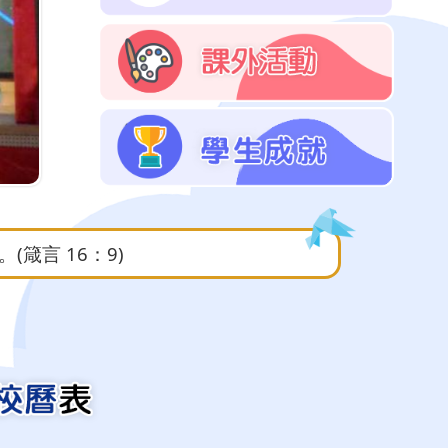
五年級福音營
箴言 16：9)