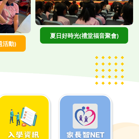
">
夏日好時光(禮堂福音聚會)
題活動)