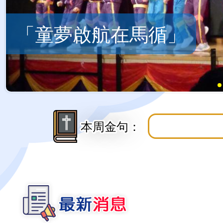
「童夢啟航在馬循」
本周金句：