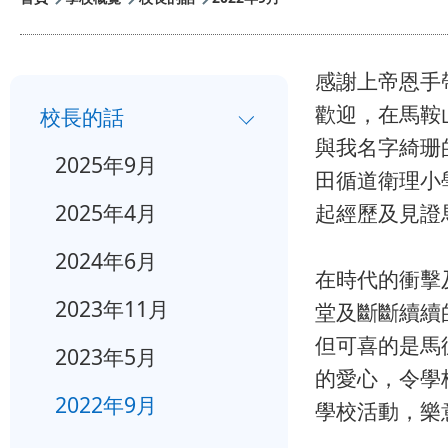
航
連
感謝上帝恩手
小
結
歡迎，在馬鞍
校長的話
一
與我名字綺珊
2025年9月
入
田循道衛理小
學
2025年4月
起經歷及見證
行
2024年6月
在時代的衝擊
事
2023年11月
堂及斷斷續續
曆
但可喜的是馬
2023年5月
的愛心，令學
2022年9月
學校活動，樂