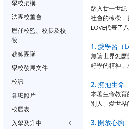
學校架構
踏入廿一世紀
法團校董會
社會的棟樑，
LOVE代表了
歷任校監、校長及校
牧
1. 愛學習（L
教師團隊
無論世界怎麼
好學的精神，
學校發展文件
校訊
2. 擁抱生命（
本著生命教育
各班照片
別人、愛世界
校曆表
3. 開放心胸
入學及升中