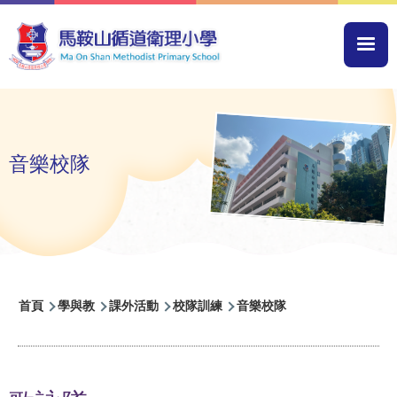
移至主內容
Mai
navi
音樂校隊
導
首頁
學與教
課外活動
校隊訓練
音樂校隊
航
連
結