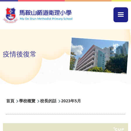
移至主內容
Mai
navi
疫情後復常
導
首頁
學校概覽
校長的話
2023年5月
航
連
結