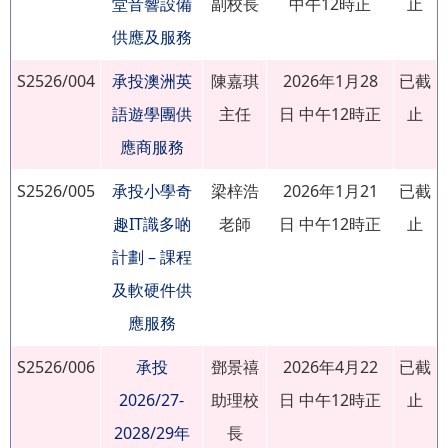
堂音響設備
副校長
中午12時正
止
供應及服務
S2526/004
承投澳洲英
陳嘉琪
2026年1月28
已截
語遊學團供
主任
日 中午12時正
止
應商服務
S2526/005
承投小學奇
梁梓浩
2026年1月21
已截
趣IT識多啲
老師
日 中午12時正
止
計劃 – 課程
及軟硬件供
應服務
S2526/006
承投
鄧景禧
2026年4月22
已截
2026/27-
助理校
日 中午12時正
止
2028/29年
長