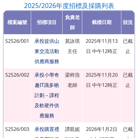
2025/2026年度招標及採購列表
負責老
檔案編號
招標項目
截標日期
狀況
師
S2526/001
承投提供山
莫詠琪
2025年11月13
已截
東交流活動
主任
日 中午12時正
止
供應商服務
S2526/002
承投小學奇
梁梓浩
2025年11月20
已截
趣IT識多啲
老師
日 中午12時正
止
計劃 – 課程
及軟硬件供
應服務
S2526/003
承投購置禮
譚凱妮
2026年1月2日
已截