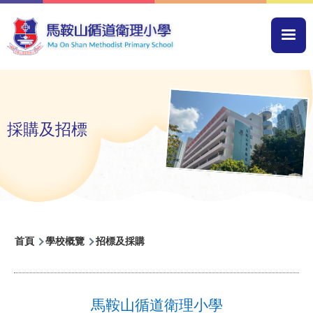
移至主內容
Mai
navi
採購及招標
導
首頁
學校概覽
招標及採購
航
連
結
馬鞍山循道衛理小學