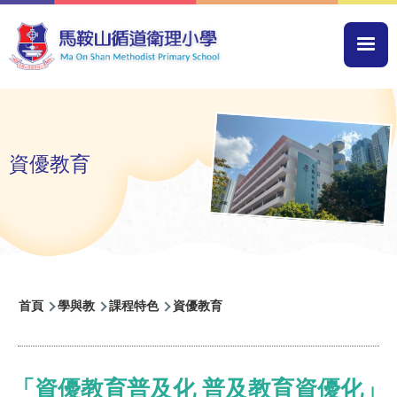
移至主內容
Mai
navi
資優教育
導
首頁
學與教
課程特色
資優教育
航
連
結
「資優教育普及化 普及教育資優化」