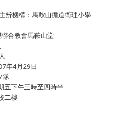
主辨機構：馬鞍山循道衛理小學
理聯合教會馬鞍山堂
人
人
07年4月29日
7隊
期五下午三時至四時半
校二樓