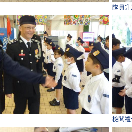
隊員升
檢閱禮