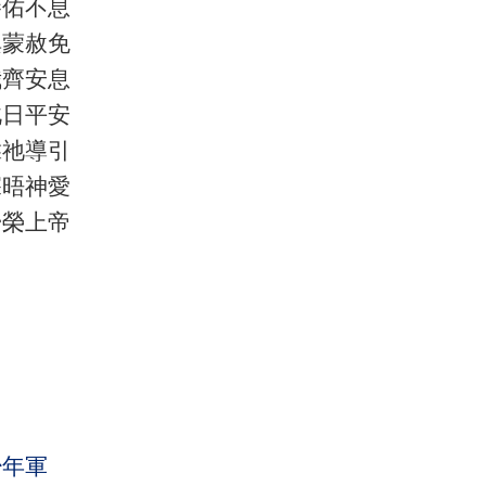
眷佑不息
俱蒙赦免
我齊安息
此日平安
靠祂導引
深晤神愛
歸榮上帝
少年軍