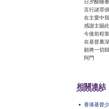
日夕醒睡
言行諸罪
在主愛中
感謝主賜
今後前程
在基督裏
願將一切
阿門
相關連結
香港基督