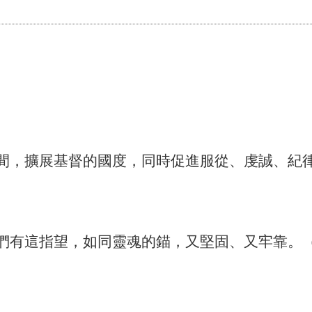
間，擴展基督的國度，同時促進服從、虔誠、紀
們有這指望，如同靈魂的錨，又堅固、又牢靠。（希