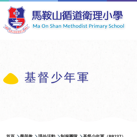
移至主內容
基督少年軍
導
首頁
學與教
課外活動
制服團隊
基督少年軍（BB237）