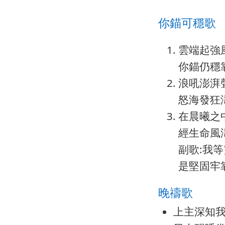
你錨可穩歌
雲端起強
你錨仍穩
浪吼澎湃
怒海發狂
在晨曦之
經生命風
副歌:我
是堅固牢
晚禱歌
上主深知