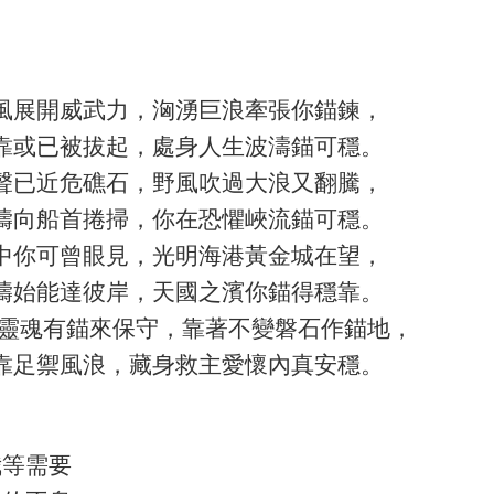
風展開威武力，洶湧巨浪牽張你錨鍊，
靠或已被拔起，處身人生波濤錨可穩。
聲已近危礁石，野風吹過大浪又翻騰，
濤向船首捲掃，你在恐懼峽流錨可穩。
中你可曾眼見，光明海港黃金城在望，
濤始能達彼岸，天國之濱你錨得穩靠。
等靈魂有錨來保守，靠著不變磐石作錨地，
靠足禦風浪，藏身救主愛懷內真安穩。
我等需要