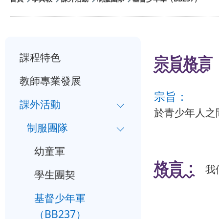
航
連
小
結
課程特色
宗旨格言
一
教師專業發展
入
宗旨：
學
課外活動
於青少年人之
行
制服團隊
事
幼童軍
曆
格言：
我
學生團契
基督少年軍
（BB237）