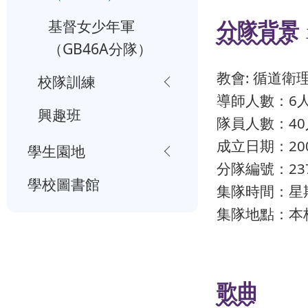
基督女少年軍
分隊背景
（GB46A分隊）
教會: 循道衛
校隊訓練
導師人數：6
興趣班
隊員人數：40
成立日期：20
學生園地
分隊編號：23
學校圖書館
集隊時間：星
集隊地點：本
歌曲