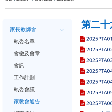
航
連
第二十六
小
結
家長教師會
一
2025PT
執委名單
入
2025PT
學
會徽及會章
2025P
行
會訊
事
2025P
工作計劃
曆
2025P
執委會議
2025P
家教會通告
2025PT