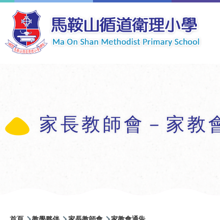
移至主內容
家長教師會－家教
導
首頁
教學夥伴
家長教師會
家教會通告