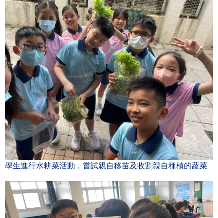
學生進行水耕菜活動，嘗試親自移苗及收割親自種植的蔬菜