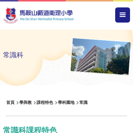
移至主內容
Mai
navi
常識科
導
首頁
學與教
課程特色
學科園地
常識
航
連
結
常識科課程特色