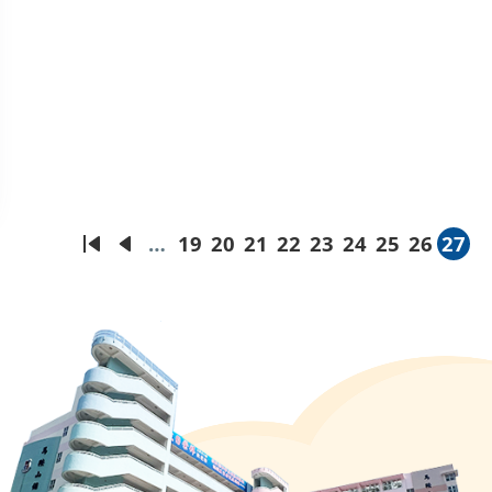
…
19
20
21
22
23
24
25
26
27
First
Previous
頁
頁
頁
頁
頁
頁
頁
頁
目
page
page
面
面
面
面
面
面
面
面
前
頁
面