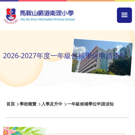
移至主內容
Mai
navi
2026-2027年度一年級候補學位申請須知
導
首頁
學校概覽
入學及升中
一年級候補學位申請須知
航
連
結