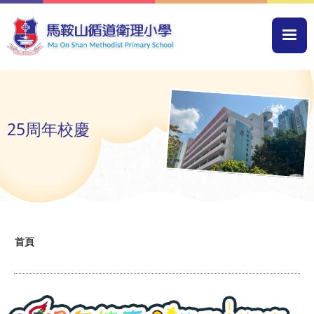
移至主內容
Mai
navi
25周年校慶
導
首頁
航
連
結