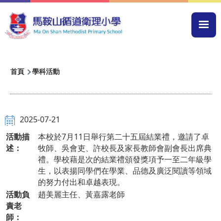
移至主內容
Mai
navi
導
首頁
學科活動
航
連
結
2025-07-21
活動描
本校於7月11日舉行第二十五屆結業禮，邀請了卓
述：
牧師、吳會吏、許校長及家長教師會副會長出席典
禮。學校藉是次的結業禮頒發獎項予一至二年級學
生，以表揚同學們在學業、品德及廣泛閱讀等領域
的努力付出和卓越表現。
活動負
趙美麗主任、黃嘉露老師
責老
師：