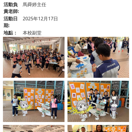
活動負
馬舜婷主任
責老師:
活動日
2025年12月17日
期:
地點：
本校副堂