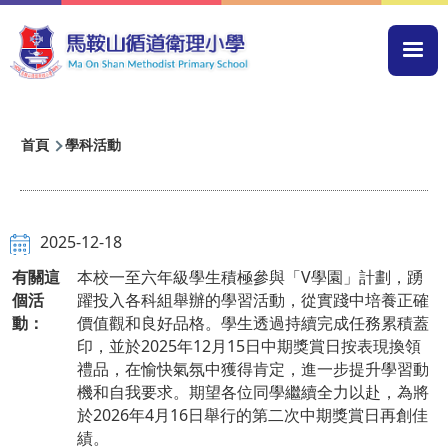
移至主內容
Mai
navi
導
首頁
學科活動
航
連
結
2025-12-18
有關這
本校一至六年級學生積極參與「V學園」計劃，踴
個活
躍投入各科組舉辦的學習活動，從實踐中培養正確
動：
價值觀和良好品格。學生透過持續完成任務累積蓋
印，並於2025年12月15日中期獎賞日按表現換領
禮品，在愉快氣氛中獲得肯定，進一步提升學習動
機和自我要求。期望各位同學繼續全力以赴，為將
於2026年4月16日舉行的第二次中期獎賞日再創佳
績。