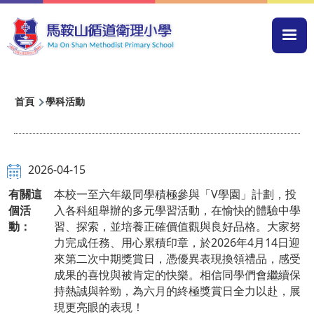
移至主內容
Mai
navi
導
首頁
學科活動
航
連
結
2026-04-15
有關這
本校一至六年級同學積極參與「V學園」計劃，投
個活
入各科組舉辦的多元學習活動，在愉快的體驗中學
動：
習、探索，並培養正確價值觀與良好品格。大家努
力完成任務、用心累積印章，於2026年4月14日迎
來第二次中期獎賞日，憑優異表現換領禮品，感受
成果的喜悅與被肯定的快樂。相信同學們會繼續保
持熱誠與幹勁，為六月的終極獎賞日全力以赴，展
現更亮眼的表現！