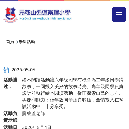
移至主內容
Mai
navi
導
首頁
學科活動
航
連
結
2026-05-05
活動描
繪本閱讀活動讓六年級同學有機會為二年級同學講
述：
故事，一同投入美好的故事時光。高年級同學負責
設計並執行繪本閱讀活動，從而探索自己的志向、
興趣和能力；低年級同學認真聆聽，全情投入在閱
讀活動中，十分享受。
活動負
龔紋萱老師
責老師:
活動日
2026年5月4日