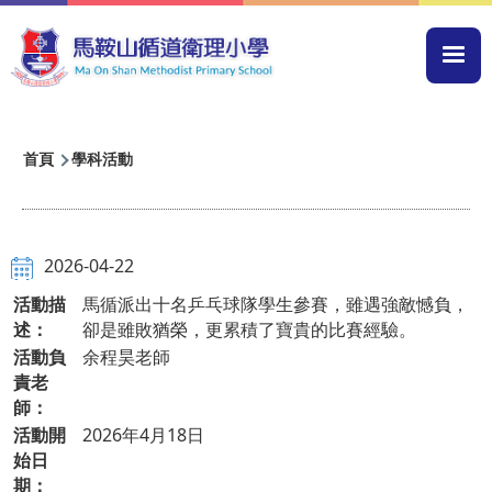
移至主內容
Mai
navi
導
首頁
學科活動
航
連
結
2026-04-22
活動描
馬循派出十名乒乓球隊學生參賽，雖遇強敵憾負，
述：
卻是雖敗猶榮，更累積了寶貴的比賽經驗。
活動負
余程昊老師
責老
師：
活動開
2026年4月18日
始日
期：