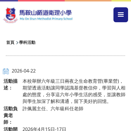
移至主內容
Mai
navi
導
首頁
學科活動
航
連
結
2026-04-22
活動描
本校舉辦六年級三日兩夜之生命教育營(畢業營)，
述：
期望透過活動讓同學認識基督教信仰，學習與人相
處的態度，分享這六年小學生活的感受，並讓教師
與學生加深了解和溝通，留下美好的回憶。
活動負
許佩麗主任、六年級科任老師
責老
師：
活動開
2026年4月15日-17日