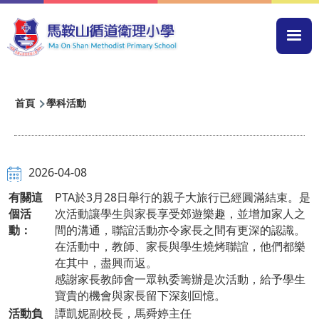
移至主內容
Mai
navi
導
首頁
學科活動
航
連
結
2026-04-08
有關這
PTA於3月28日舉行的親子大旅行已經圓滿結束。是
個活
次活動讓學生與家長享受郊遊樂趣，並增加家人之
動：
間的溝通，聯誼活動亦令家長之間有更深的認識。
在活動中，教師、家長與學生燒烤聯誼，他們都樂
在其中，盡興而返。
感謝家長教師會一眾執委籌辦是次活動，給予學生
寶貴的機會與家長留下深刻回憶。
活動負
譚凱妮副校長，馬舜婷主任