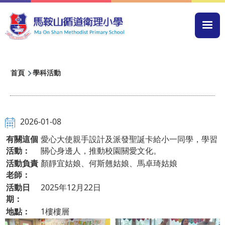
移至主內容
Mai
navi
導
首頁
學科活動
航
連
結
2026-01-08
有關這個
愛心大使親手設計及派發聖誕卡給小一同學，學習
活動：
關心身邊人，推動校園關愛文化。
活動負責
顏靜宜姑娘、何斯翹姑娘、馬卓琦姑娘
老師：
活動日
2025年12月22日
期：
地點：
1樓樓層