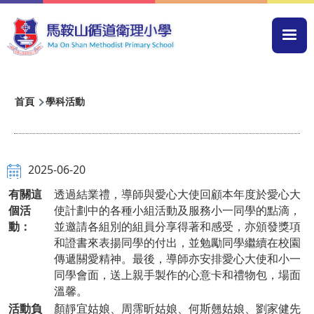
移至主內容
Mai
navi
導
首頁
學科活動
航
連
結
2025-06-20
有關這
透過結業禮，導師與愛心大使回顧本年度於愛心大
個活
使計劃中的各種小組活動及服務小一同學的點滴，
動：
並邀請各組別的組員分享得著和感受，亦頒發獎項
和證書來表揚同學的付出，並勉勵同學繼續在校園
傳遞關愛精神。最後，導師亦安排愛心大使和小一
同學會面，送上親手製作的心意卡和禮物包，場面
溫馨。
活動負
顏靜宜姑娘、周霈昕姑娘、何斯翹姑娘、劉家健先