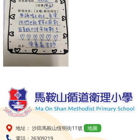
地址： 沙田馬鞍山恆明街11號
地圖
電話：26309219