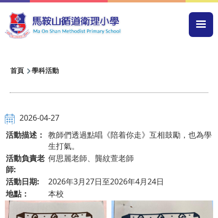
移至主內容
Mai
navi
導
首頁
學科活動
航
連
結
2026-04-27
活動描述：
教師們透過點唱《陪着你走》互相鼓勵，也為學
生打氣。
活動負責老
何思麗老師、龔紋萱老師
師:
活動日期:
2026年3月27日至2026年4月24日
地點：
本校