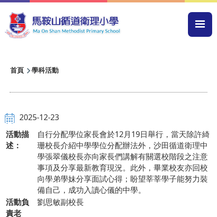
移至主內容
Mai
navi
導
首頁
學科活動
航
連
結
2025-12-23
活動描
自行分配學位家長會於12月19日舉行，當天除許綺
述：
珊校長介紹中學學位分配辦法外，沙田循道衛理中
學張翠儀校長亦向家長們講解有關選校階段之注意
事項及分享最新教育現況。此外，畢業校友亦回校
向學弟學妹分享面試心得；盼望莘莘學子能努力裝
備自己，成功入讀心儀的中學。
活動負
劉思敏副校長
責老