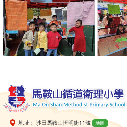
地址： 沙田馬鞍山恆明街11號
地圖