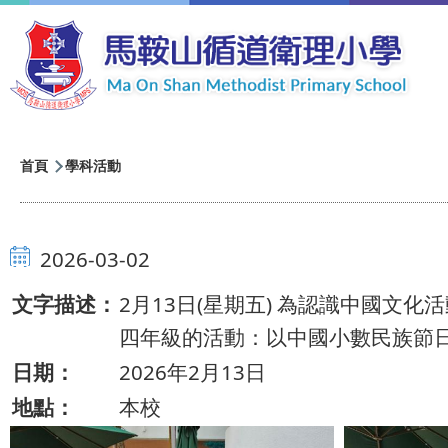
移至主內容
導
首頁
學科活動
航
連
2026-03-02
結
文字描述：
2月13日(星期五) 為認識中國
四年級的活動：以中國小數民族節
日期：
2026年2月13日
地點：
本校