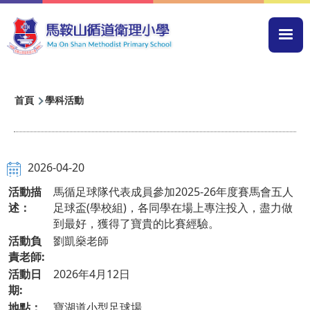
移至主內容
Mai
navi
導
首頁
學科活動
航
連
結
2026-04-20
活動描
馬循足球隊代表成員參加2025-26年度賽馬會五人
述：
足球盃(學校組)，各同學在場上專注投入，盡力做
到最好，獲得了寶貴的比賽經驗。
活動負
劉凱燊老師
責老師:
活動日
2026年4月12日
期:
地點：
寶湖道小型足球場