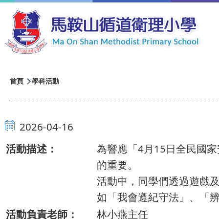
移至主內容
導
首頁
學科活動
航
連
2026-04-16
結
活動描述：
為響應「4月15日全民國
的重要。
活動中，同學們透過遊戲
如「我會遵紀守法」、「
活動負責老師：
林小燕主任