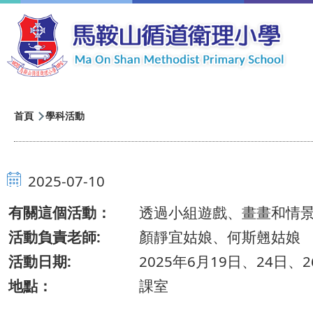
移至主內容
導
首頁
學科活動
航
連
2025-07-10
結
有關這個活動：
透過小組遊戲、畫畫和情
活動負責老師:
顏靜宜姑娘、何斯翹姑娘
活動日期:
2025年6月19日、24日
地點：
課室