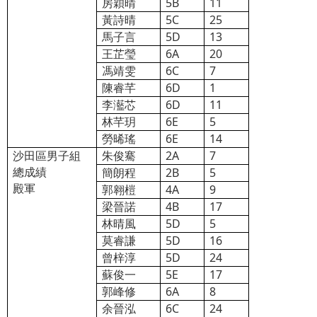
房穎晴
5B
11
黃詩晴
5C
25
馬子言
5D
13
王芷瑩
6A
20
馮靖雯
6C
7
陳睿芊
6D
1
李灆芯
6D
11
林芊玥
6E
5
勞晞瑤
6E
14
沙田區男子組
朱俊騫
2A
7
總成績
簡朗程
2B
5
殿軍
郭翱榿
4A
9
梁晉諾
4B
17
林晴風
5D
5
莫睿謙
5D
16
曾梓淳
5D
24
蘇俊一
5E
17
郭峰修
6A
8
余晉泓
6C
24