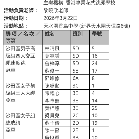
主辦機構: 香港專業花式跳繩學校
活動負責老師：
黎曉欣老師
活動日期：
2026年3月22日
活動地點：
天水圍香島中學 (新界天水圍天暉路8號)
獎項／名次／
姓名
班別
學號
等第
沙田區男子高
林晴風
5D
5
級組四人交互
莫睿謙
5D
16
繩速度跳
曾梓淳
5D
24
冠軍
蘇俊一
5E
17
郭峰修
6A
8
沙田區女子初
陳睿伽
3C
1
級組三人大繩
陳躍心
3E
4
亞軍
李卓翹
3E
14
黃梓悠
3E
25
沙田區女子組
梁貝兒
2C
10
總成績
蘇子倩
2D
19
亞軍
陳一甯
2E
1
吳悅喬
3B
20