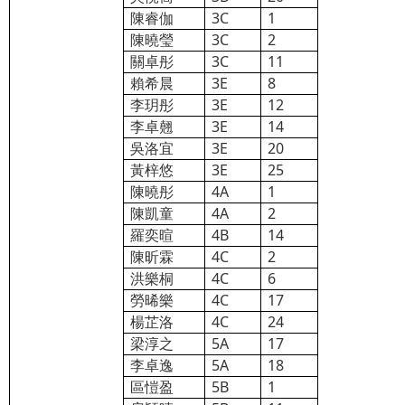
陳睿伽
3C
1
陳曉瑩
3C
2
關卓彤
3C
11
賴希晨
3E
8
李玥彤
3E
12
李卓翹
3E
14
吳洛宜
3E
20
黃梓悠
3E
25
陳曉彤
4A
1
陳凱童
4A
2
羅奕暄
4B
14
陳昕霖
4C
2
洪樂桐
4C
6
勞晞樂
4C
17
楊芷洛
4C
24
梁淳之
5A
17
李卓逸
5A
18
區愷盈
5B
1