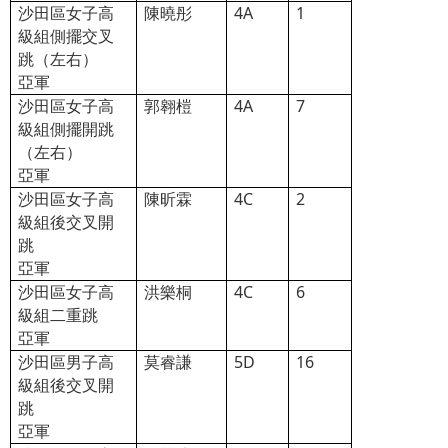
沙田區女子高
陳曉彤
4A
1
級組側擺交叉
跳（左右）
亞軍
沙田區女子高
郭翱榿
4A
7
級組側擺開跳
（左右）
亞軍
沙田區女子高
陳昕霖
4C
2
級組後交叉開
跳
亞軍
沙田區女子高
洪樂桐
4C
6
級組二重跳
亞軍
沙田區男子高
莫睿謙
5D
16
級組後交叉開
跳
亞軍