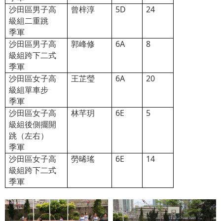
沙田區男子高
曾梓淳
5D
24
級組二重跳
季軍
沙田區男子高
郭峰修
6A
8
級組跨下二式
季軍
沙田區女子高
王芷瑩
6A
20
級組單車步
季軍
沙田區女子高
林芊玥
6E
5
級組後側擺開
跳（左右）
季軍
沙田區女子高
勞晞瑤
6E
14
級組跨下二式
季軍