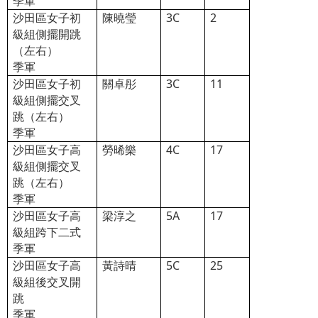
季軍
沙田區女子初
陳曉瑩
3C
2
級組側擺開跳
（左右）
季軍
沙田區女子初
關卓彤
3C
11
級組側擺交叉
跳（左右）
季軍
沙田區女子高
勞晞樂
4C
17
級組側擺交叉
跳（左右）
季軍
沙田區女子高
梁淳之
5A
17
級組跨下二式
季軍
沙田區女子高
黃詩晴
5C
25
級組後交叉開
跳
季軍