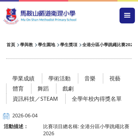
移至主內容
Mai
navi
導
首頁
學與教
學生園地
學生獎項
全港分區小學跳繩比賽2026
航
連
結
學業成績
學術活動
音樂
視藝
體育
舞蹈
戲劇
資訊科技／STEAM
全學年校內得獎名單
2026-06-04
活動描述：
比賽項目總名稱: 全港分區小學跳繩比賽
2026