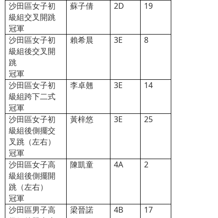
沙田區女子初
蘇子倩
2D
19
級組交叉開跳
冠軍
沙田區女子初
賴希晨
3E
8
級組後交叉開
跳
冠軍
沙田區女子初
李卓翹
3E
14
級組跨下二式
冠軍
沙田區女子初
黃梓悠
3E
25
級組後側擺交
叉跳（左右）
冠軍
沙田區女子高
陳凱童
4A
2
級組後側擺開
跳（左右）
冠軍
沙田區男子高
梁晉諾
4B
17