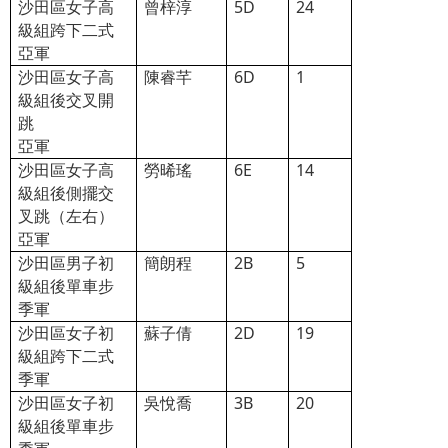
沙田區女子高
曾梓淳
5D
24
級組跨下二式
亞軍
沙田區女子高
陳睿芊
6D
1
級組後交叉開
跳
亞軍
沙田區女子高
勞晞瑤
6E
14
級組後側擺交
叉跳（左右）
亞軍
沙田區男子初
簡朗程
2B
5
級組後單車步
季軍
沙田區女子初
蘇子倩
2D
19
級組跨下二式
季軍
沙田區女子初
吳悅喬
3B
20
級組後單車步