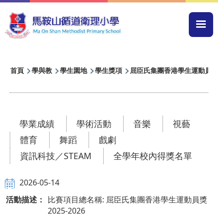
移至主內容
Mai
navi
導
首頁
學與教
學生園地
學生獎項
屈臣氏集團香港學生運動員獎20
航
連
結
學業成績
學術活動
音樂
視藝
體育
舞蹈
戲劇
資訊科技／STEAM
全學年校內得獎名單
2026-05-14
活動描述：
比賽項目總名稱: 屈臣氏集團香港學生運動員獎
2025-2026