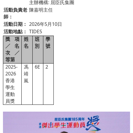
主辦機構: 屈臣氏集團
活動負責老
陳嘉明主任
師：
活動日期：
2026年5月10日
活動地點：
TIDES
獎項
姓
班
學
／名
名
別
號
次／
等第
2025-
馮
6E
2
2026
靖
香港
嵐
學生
運動
員獎