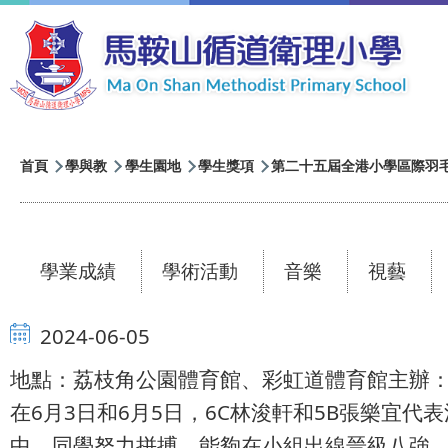
移至主內容
導
首頁
學與教
學生園地
學生獎項
第二十五屆全港小學區際羽毛球比
航
連
結
學業成績
學術活動
音樂
視藝
2024-06-05
地點：荔枝角公園體育館、彩虹道體育館主辦
在6月3日和6月5日，6C林浚軒和5B張樂
中，同學努力拼搏，能夠在小組出線晉級八強